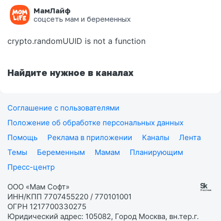
МамЛайф
Ошибка на странице
соцсеть мам и беременных
crypto.randomUUID is not a function
Найдите нужное в каналах
Соглашение с пользователями
Положение об обработке персональных данных
Помощь
Реклама в приложении
Каналы
Лента
Темы
Беременным
Мамам
Планирующим
Пресс-центр
ООО «Мам Софт»
ИНН/КПП 7707455220 / 770101001
ОГРН 1217700330275
Юридический адрес: 105082, Город Москва, вн.тер.г.