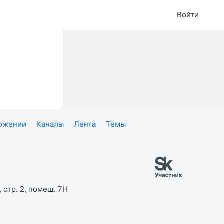
Войти
ложении
Каналы
Лента
Темы
 стр. 2, помещ. 7Н