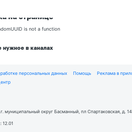
а на странице
ndomUUID is not a function
 нужное в каналах
работке персональных данных
Помощь
Реклама в при
центр
г. муниципальный округ Басманный, пл Спартаковская, д. 14,
 12.01