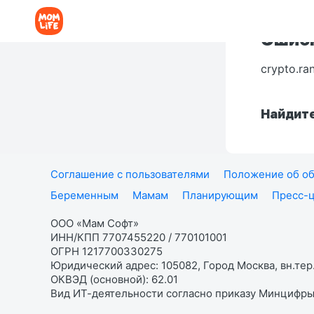
Ошибк
crypto.ra
Найдите
Соглашение с пользователями
Положение об об
Беременным
Мамам
Планирующим
Пресс-
ООО «Мам Софт»
ИНН/КПП 7707455220 / 770101001
ОГРН 1217700330275
Юридический адрес: 105082, Город Москва, вн.тер.
ОКВЭД (основной): 62.01
Вид ИТ-деятельности согласно приказу Минцифры: