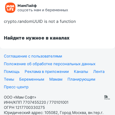
МамЛайф
Ошибка на странице
соцсеть мам и беременных
crypto.randomUUID is not a function
Найдите нужное в каналах
Соглашение с пользователями
Положение об обработке персональных данных
Помощь
Реклама в приложении
Каналы
Лента
Темы
Беременным
Мамам
Планирующим
Пресс-центр
ООО «Мам Софт»
ИНН/КПП 7707455220 / 770101001
ОГРН 1217700330275
Юридический адрес: 105082, Город Москва, вн.тер.г.