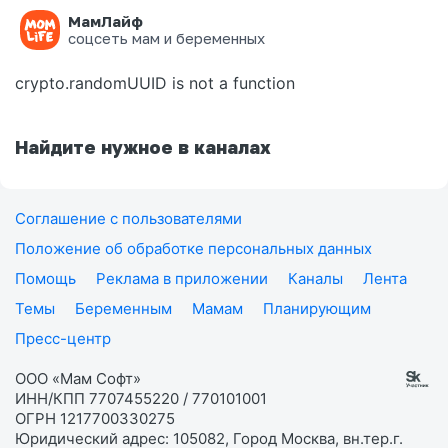
МамЛайф
Ошибка на странице
соцсеть мам и беременных
crypto.randomUUID is not a function
Найдите нужное в каналах
Соглашение с пользователями
Положение об обработке персональных данных
Помощь
Реклама в приложении
Каналы
Лента
Темы
Беременным
Мамам
Планирующим
Пресс-центр
ООО «Мам Софт»
ИНН/КПП 7707455220 / 770101001
ОГРН 1217700330275
Юридический адрес: 105082, Город Москва, вн.тер.г.