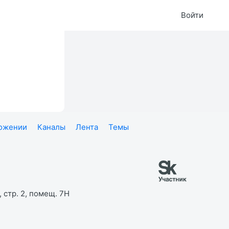
Войти
ложении
Каналы
Лента
Темы
 стр. 2, помещ. 7Н