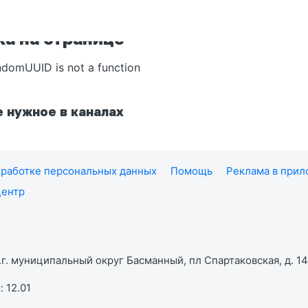
а на странице
ndomUUID is not a function
 нужное в каналах
работке персональных данных
Помощь
Реклама в при
центр
г. муниципальный округ Басманный, пл Спартаковская, д. 14,
 12.01