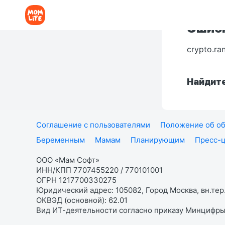
Ошибк
crypto.ra
Найдите
Соглашение с пользователями
Положение об об
Беременным
Мамам
Планирующим
Пресс-
ООО «Мам Софт»
ИНН/КПП 7707455220 / 770101001
ОГРН 1217700330275
Юридический адрес: 105082, Город Москва, вн.тер.
ОКВЭД (основной): 62.01
Вид ИТ-деятельности согласно приказу Минцифры: