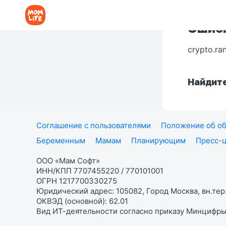
Ошибк
crypto.ra
Найдите
Соглашение с пользователями
Положение об об
Беременным
Мамам
Планирующим
Пресс-
ООО «Мам Софт»
ИНН/КПП 7707455220 / 770101001
ОГРН 1217700330275
Юридический адрес: 105082, Город Москва, вн.тер.
ОКВЭД (основной): 62.01
Вид ИТ-деятельности согласно приказу Минцифры: