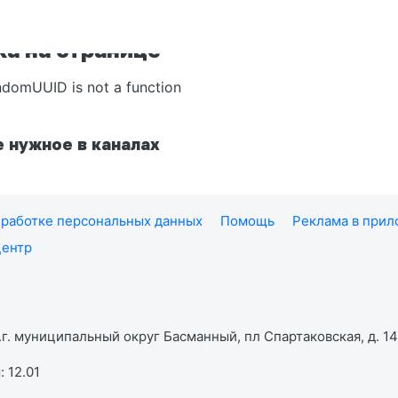
а на странице
ndomUUID is not a function
 нужное в каналах
работке персональных данных
Помощь
Реклама в при
центр
г. муниципальный округ Басманный, пл Спартаковская, д. 14,
 12.01