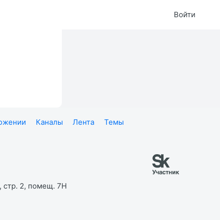
Войти
ложении
Каналы
Лента
Темы
 стр. 2, помещ. 7Н