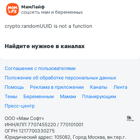
МамЛайф
Ошибка на странице
соцсеть мам и беременных
crypto.randomUUID is not a function
Найдите нужное в каналах
Соглашение с пользователями
Положение об обработке персональных данных
Помощь
Реклама в приложении
Каналы
Лента
Темы
Беременным
Мамам
Планирующим
Пресс-центр
ООО «Мам Софт»
ИНН/КПП 7707455220 / 770101001
ОГРН 1217700330275
Юридический адрес: 105082, Город Москва, вн.тер.г.