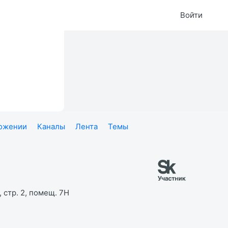
Войти
ложении
Каналы
Лента
Темы
 стр. 2, помещ. 7Н