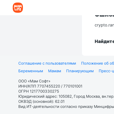
Ошибк
crypto.ra
Найдите
Соглашение с пользователями
Положение об об
Беременным
Мамам
Планирующим
Пресс-
ООО «Мам Софт»
ИНН/КПП 7707455220 / 770101001
ОГРН 1217700330275
Юридический адрес: 105082, Город Москва, вн.тер.
ОКВЭД (основной): 62.01
Вид ИТ-деятельности согласно приказу Минцифры: