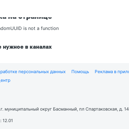
а на странице
ndomUUID is not a function
 нужное в каналах
работке персональных данных
Помощь
Реклама в при
центр
г. муниципальный округ Басманный, пл Спартаковская, д. 14,
 12.01