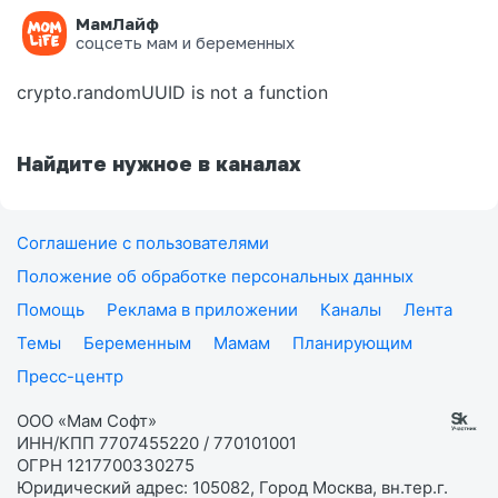
МамЛайф
Ошибка на странице
соцсеть мам и беременных
crypto.randomUUID is not a function
Найдите нужное в каналах
Соглашение с пользователями
Положение об обработке персональных данных
Помощь
Реклама в приложении
Каналы
Лента
Темы
Беременным
Мамам
Планирующим
Пресс-центр
ООО «Мам Софт»
ИНН/КПП 7707455220 / 770101001
ОГРН 1217700330275
Юридический адрес: 105082, Город Москва, вн.тер.г.