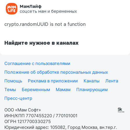
МамЛайф
Ошибка на странице
соцсеть мам и беременных
crypto.randomUUID is not a function
Найдите нужное в каналах
Соглашение с пользователями
Положение об обработке персональных данных
Помощь
Реклама в приложении
Каналы
Лента
Темы
Беременным
Мамам
Планирующим
Пресс-центр
ООО «Мам Софт»
ИНН/КПП 7707455220 / 770101001
ОГРН 1217700330275
Юридический адрес: 105082, Город Москва, вн.тер.г.