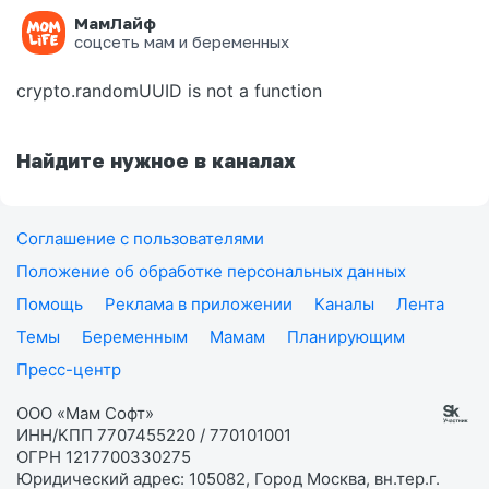
МамЛайф
Ошибка на странице
соцсеть мам и беременных
crypto.randomUUID is not a function
Найдите нужное в каналах
Соглашение с пользователями
Положение об обработке персональных данных
Помощь
Реклама в приложении
Каналы
Лента
Темы
Беременным
Мамам
Планирующим
Пресс-центр
ООО «Мам Софт»
ИНН/КПП 7707455220 / 770101001
ОГРН 1217700330275
Юридический адрес: 105082, Город Москва, вн.тер.г.