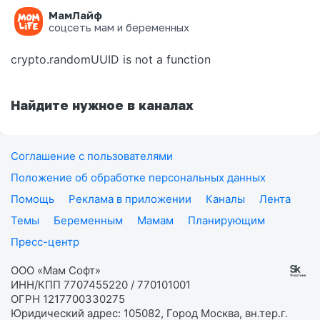
МамЛайф
Ошибка на странице
соцсеть мам и беременных
crypto.randomUUID is not a function
Найдите нужное в каналах
Соглашение с пользователями
Положение об обработке персональных данных
Помощь
Реклама в приложении
Каналы
Лента
Темы
Беременным
Мамам
Планирующим
Пресс-центр
ООО «Мам Софт»
ИНН/КПП 7707455220 / 770101001
ОГРН 1217700330275
Юридический адрес: 105082, Город Москва, вн.тер.г.