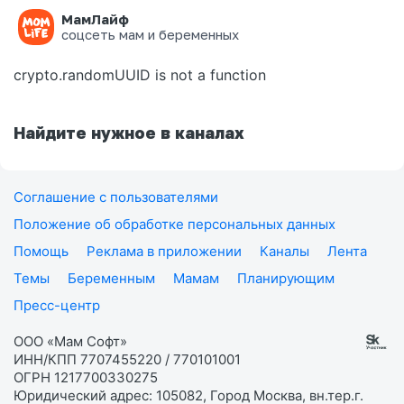
МамЛайф
Ошибка на странице
соцсеть мам и беременных
crypto.randomUUID is not a function
Найдите нужное в каналах
Соглашение с пользователями
Положение об обработке персональных данных
Помощь
Реклама в приложении
Каналы
Лента
Темы
Беременным
Мамам
Планирующим
Пресс-центр
ООО «Мам Софт»
ИНН/КПП 7707455220 / 770101001
ОГРН 1217700330275
Юридический адрес: 105082, Город Москва, вн.тер.г.