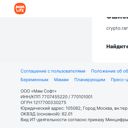
Ошибк
crypto.ra
Найдите
Соглашение с пользователями
Положение об об
Беременным
Мамам
Планирующим
Пресс-
ООО «Мам Софт»
ИНН/КПП 7707455220 / 770101001
ОГРН 1217700330275
Юридический адрес: 105082, Город Москва, вн.тер.
ОКВЭД (основной): 62.01
Вид ИТ-деятельности согласно приказу Минцифры: