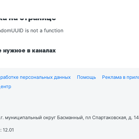
а на странице
ndomUUID is not a function
 нужное в каналах
работке персональных данных
Помощь
Реклама в при
центр
г. муниципальный округ Басманный, пл Спартаковская, д. 14,
 12.01