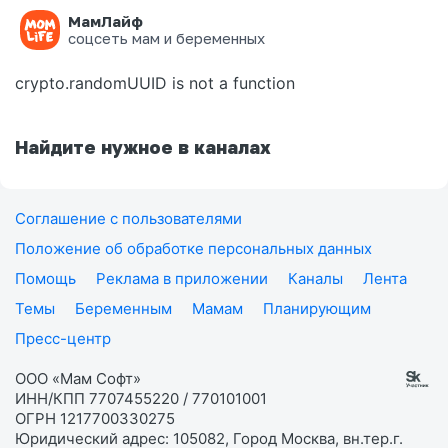
МамЛайф
Ошибка на странице
соцсеть мам и беременных
crypto.randomUUID is not a function
Найдите нужное в каналах
Соглашение с пользователями
Положение об обработке персональных данных
Помощь
Реклама в приложении
Каналы
Лента
Темы
Беременным
Мамам
Планирующим
Пресс-центр
ООО «Мам Софт»
ИНН/КПП 7707455220 / 770101001
ОГРН 1217700330275
Юридический адрес: 105082, Город Москва, вн.тер.г.