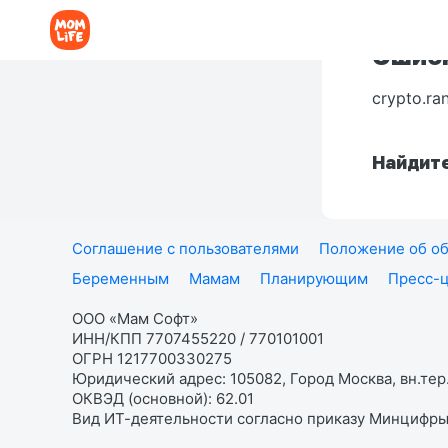
Ошибк
crypto.ra
Найдите
Соглашение с пользователями
Положение об об
Беременным
Мамам
Планирующим
Пресс-
ООО «Мам Софт»
ИНН/КПП 7707455220 / 770101001
ОГРН 1217700330275
Юридический адрес: 105082, Город Москва, вн.тер.
ОКВЭД (основной): 62.01
Вид ИТ-деятельности согласно приказу Минцифры: