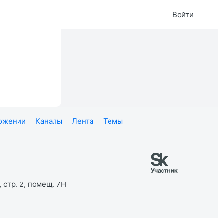
Войти
ложении
Каналы
Лента
Темы
 стр. 2, помещ. 7Н