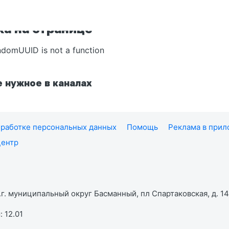
а на странице
ndomUUID is not a function
 нужное в каналах
работке персональных данных
Помощь
Реклама в при
центр
г. муниципальный округ Басманный, пл Спартаковская, д. 14,
 12.01