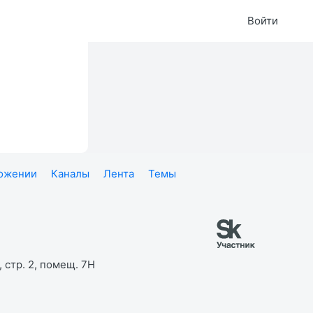
Войти
ложении
Каналы
Лента
Темы
 стр. 2, помещ. 7Н