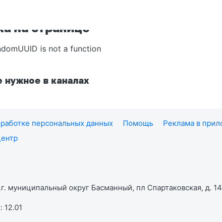
а на странице
ndomUUID is not a function
 нужное в каналах
работке персональных данных
Помощь
Реклама в при
центр
г. муниципальный округ Басманный, пл Спартаковская, д. 14,
 12.01