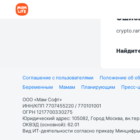
Ошибк
crypto.ra
Найдите
Соглашение с пользователями
Положение об об
Беременным
Мамам
Планирующим
Пресс-
ООО «Мам Софт»
ИНН/КПП 7707455220 / 770101001
ОГРН 1217700330275
Юридический адрес: 105082, Город Москва, вн.тер.
ОКВЭД (основной): 62.01
Вид ИТ-деятельности согласно приказу Минцифры: