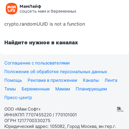
МамЛайф
Ошибка на странице
соцсеть мам и беременных
crypto.randomUUID is not a function
Найдите нужное в каналах
Соглашение с пользователями
Положение об обработке персональных данных
Помощь
Реклама в приложении
Каналы
Лента
Темы
Беременным
Мамам
Планирующим
Пресс-центр
ООО «Мам Софт»
ИНН/КПП 7707455220 / 770101001
ОГРН 1217700330275
Юридический адрес: 105082, Город Москва, вн.тер.г.