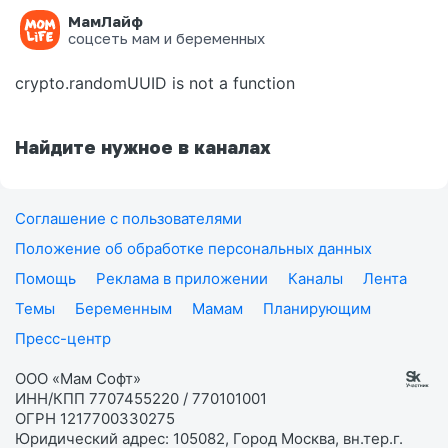
МамЛайф
Ошибка на странице
соцсеть мам и беременных
crypto.randomUUID is not a function
Найдите нужное в каналах
Соглашение с пользователями
Положение об обработке персональных данных
Помощь
Реклама в приложении
Каналы
Лента
Темы
Беременным
Мамам
Планирующим
Пресс-центр
ООО «Мам Софт»
ИНН/КПП 7707455220 / 770101001
ОГРН 1217700330275
Юридический адрес: 105082, Город Москва, вн.тер.г.