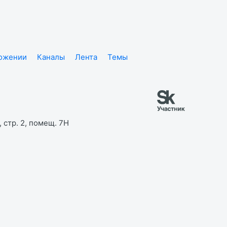
ложении
Каналы
Лента
Темы
 стр. 2, помещ. 7Н