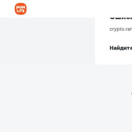
Ошибк
crypto.ra
Найдите