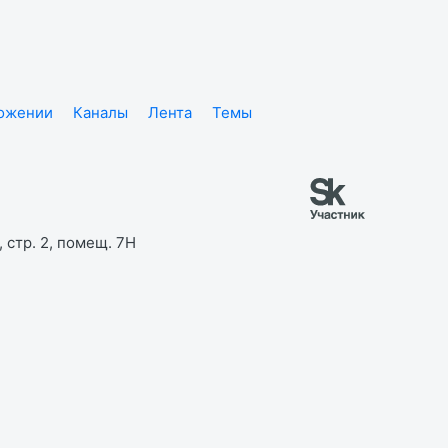
ложении
Каналы
Лента
Темы
 стр. 2, помещ. 7Н