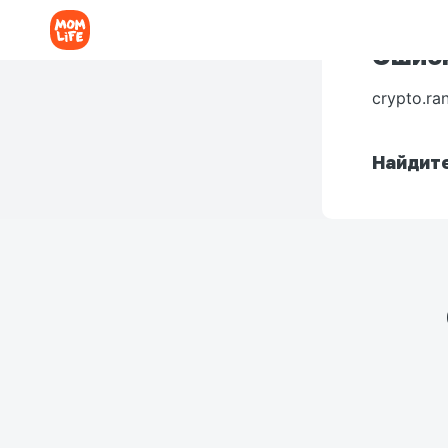
Ошибк
crypto.ra
Найдите