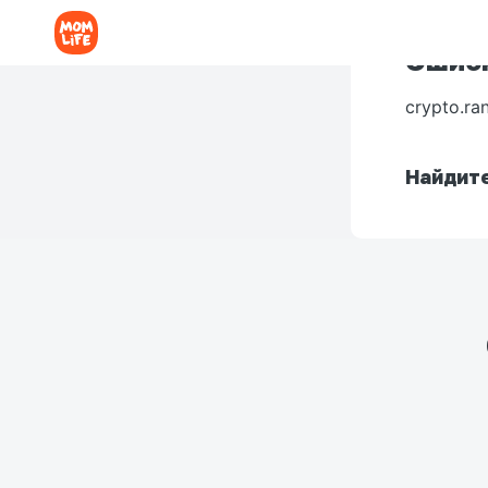
Ошибк
crypto.ra
Найдите