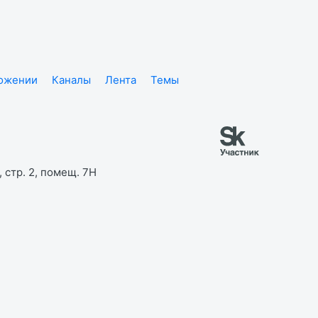
ложении
Каналы
Лента
Темы
 стр. 2, помещ. 7Н