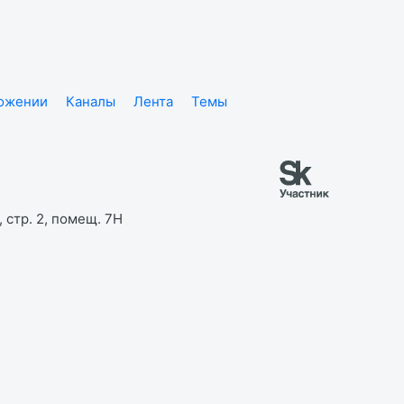
ложении
Каналы
Лента
Темы
 стр. 2, помещ. 7Н