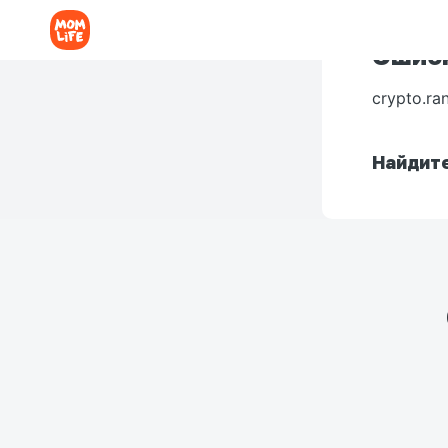
Ошибк
crypto.ra
Найдите