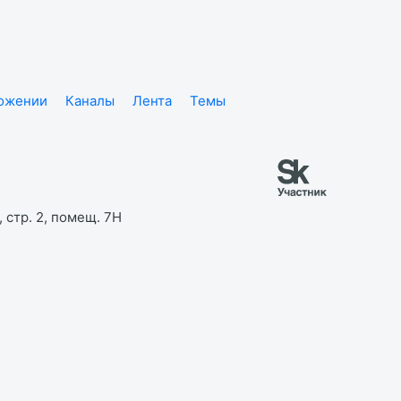
ложении
Каналы
Лента
Темы
 стр. 2, помещ. 7Н