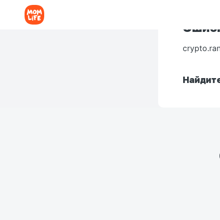
Ошибк
crypto.ra
Найдите