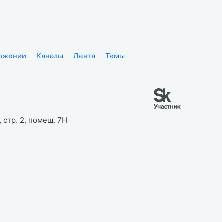
ложении
Каналы
Лента
Темы
 стр. 2, помещ. 7Н