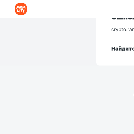
Ошибк
crypto.ra
Найдите