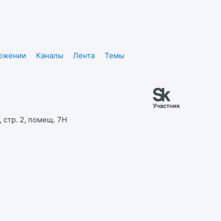
ложении
Каналы
Лента
Темы
 стр. 2, помещ. 7Н