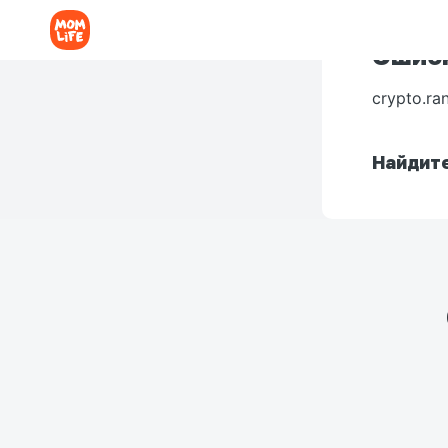
Ошибк
crypto.ra
Найдите