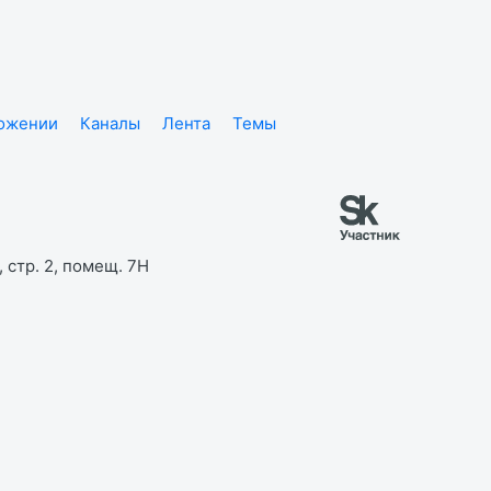
ложении
Каналы
Лента
Темы
 стр. 2, помещ. 7Н