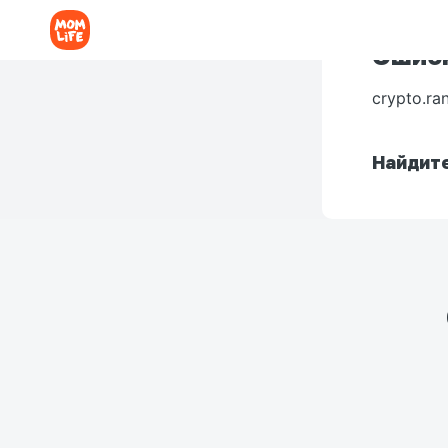
Ошибк
crypto.ra
Найдите