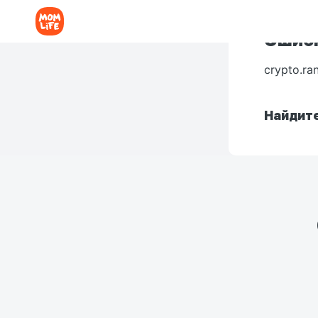
Ошибк
crypto.ra
Найдите