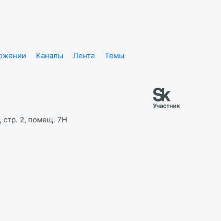
ложении
Каналы
Лента
Темы
 стр. 2, помещ. 7Н