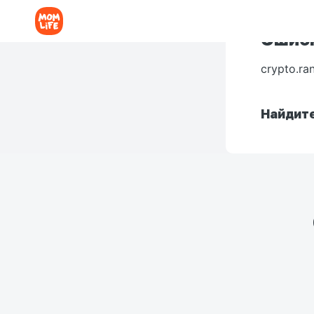
Ошибк
crypto.ra
Найдите