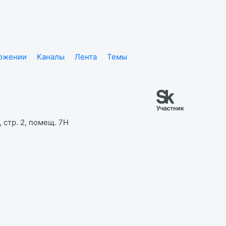
ложении
Каналы
Лента
Темы
 стр. 2, помещ. 7Н