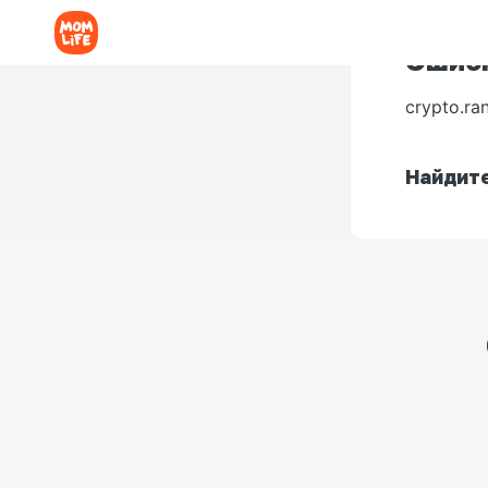
Ошибк
crypto.ra
Найдите