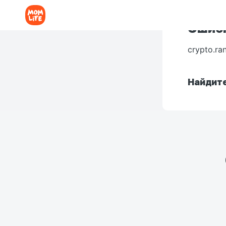
Ошибк
crypto.ra
Найдите