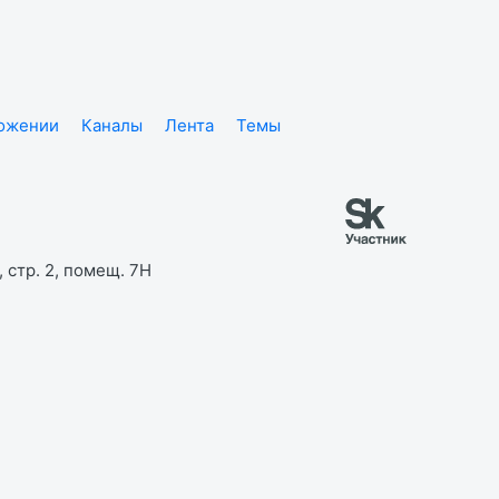
ложении
Каналы
Лента
Темы
 стр. 2, помещ. 7Н