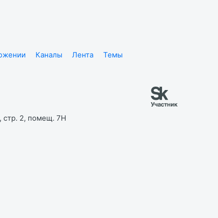
ложении
Каналы
Лента
Темы
 стр. 2, помещ. 7Н