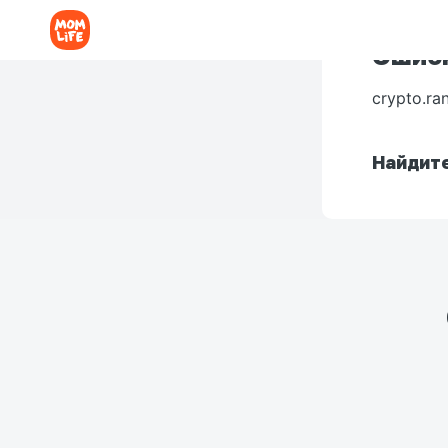
Ошибк
crypto.ra
Найдите