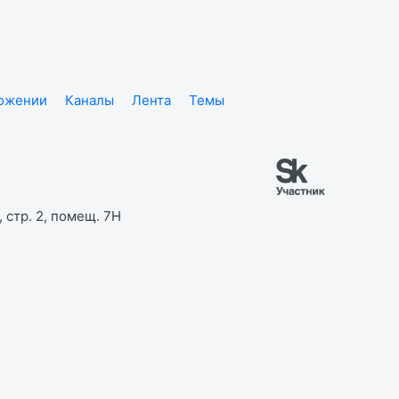
ложении
Каналы
Лента
Темы
 стр. 2, помещ. 7Н