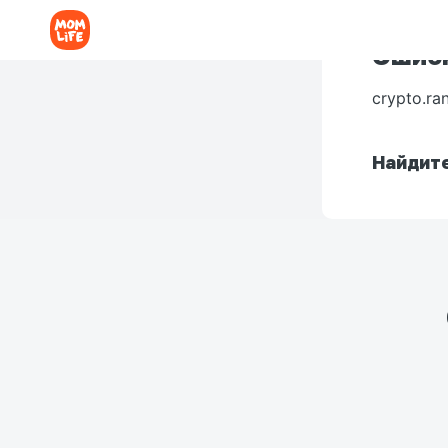
Ошибк
crypto.ra
Найдите