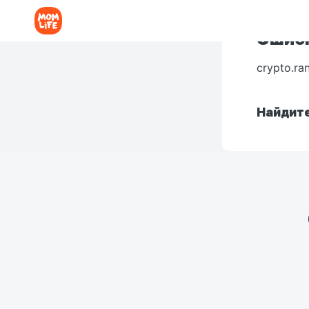
Ошибк
crypto.ra
Найдите