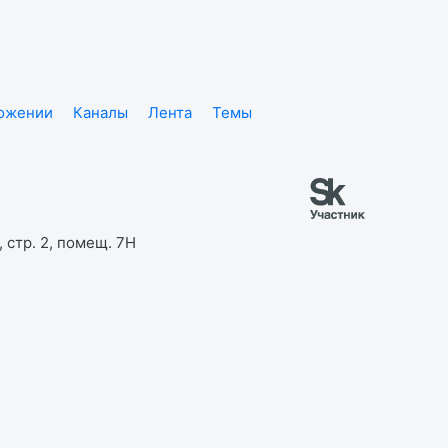
ложении
Каналы
Лента
Темы
 стр. 2, помещ. 7Н