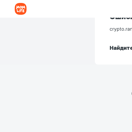
Ошибк
crypto.ra
Найдите