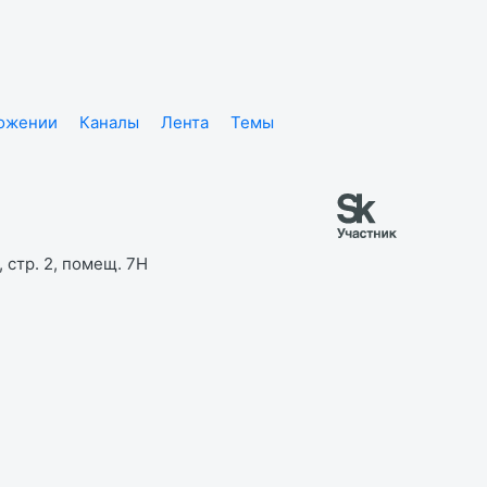
ложении
Каналы
Лента
Темы
 стр. 2, помещ. 7Н