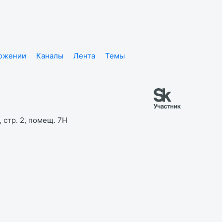
ложении
Каналы
Лента
Темы
 стр. 2, помещ. 7Н