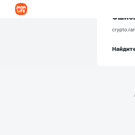
Ошибк
crypto.ra
Найдите