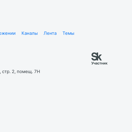
ложении
Каналы
Лента
Темы
 стр. 2, помещ. 7Н