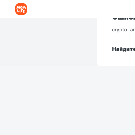
Ошибк
crypto.ra
Найдите