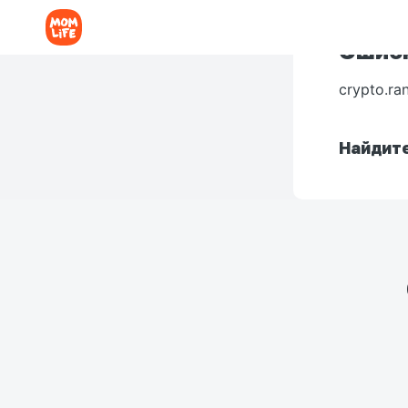
Ошибк
crypto.ra
Найдите