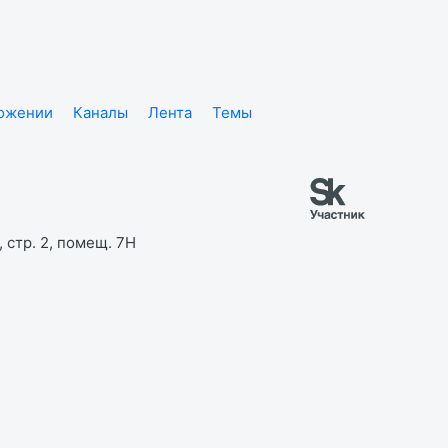
ложении
Каналы
Лента
Темы
 стр. 2, помещ. 7Н