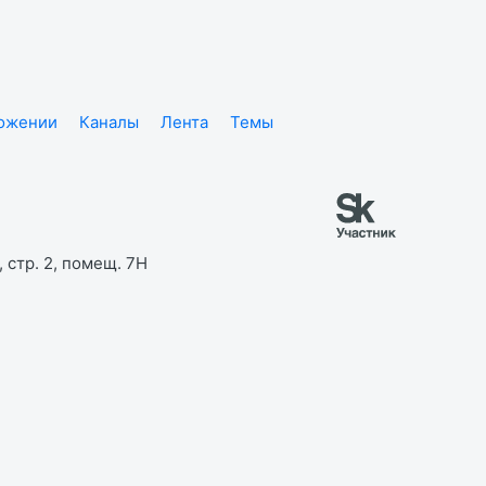
ложении
Каналы
Лента
Темы
 стр. 2, помещ. 7Н