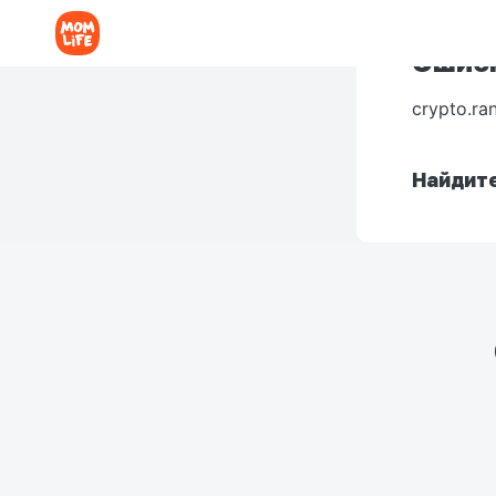
Ошибк
crypto.ra
Найдите