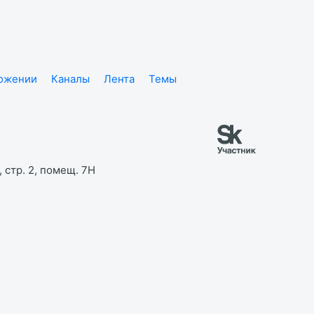
ложении
Каналы
Лента
Темы
 стр. 2, помещ. 7Н