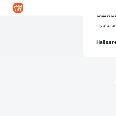
Ошибк
crypto.ra
Найдите