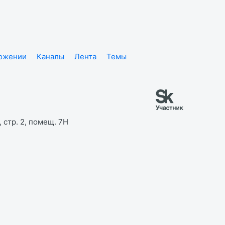
ложении
Каналы
Лента
Темы
 стр. 2, помещ. 7Н