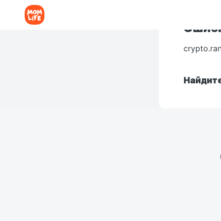
Ошибк
crypto.ra
Найдите