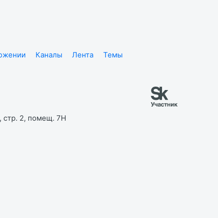
ложении
Каналы
Лента
Темы
 стр. 2, помещ. 7Н