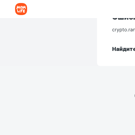
Ошибк
crypto.ra
Найдите