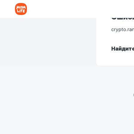
Ошибк
crypto.ra
Найдите