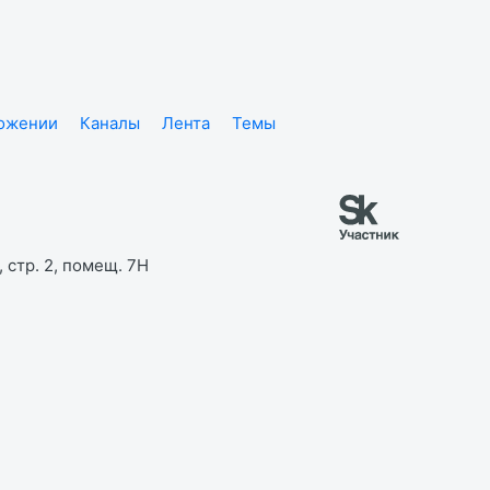
ложении
Каналы
Лента
Темы
 стр. 2, помещ. 7Н