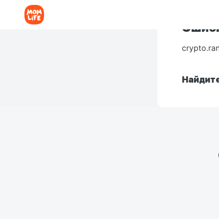
Ошибк
crypto.ra
Найдите