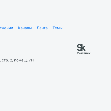
ложении
Каналы
Лента
Темы
 стр. 2, помещ. 7Н