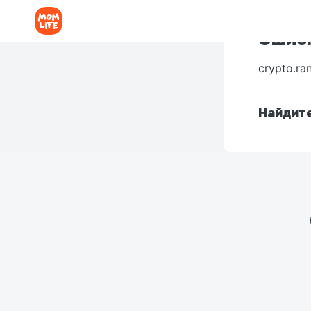
Ошибк
crypto.ra
Найдите