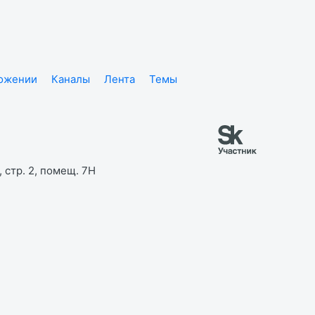
ложении
Каналы
Лента
Темы
 стр. 2, помещ. 7Н