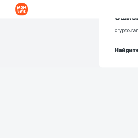
Ошибк
crypto.ra
Найдите