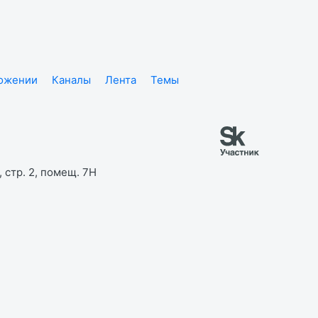
ложении
Каналы
Лента
Темы
 стр. 2, помещ. 7Н