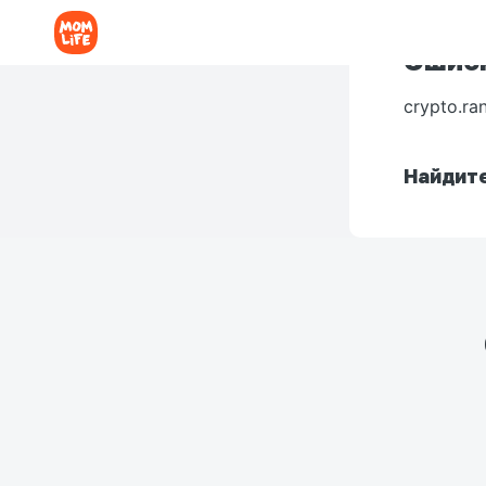
Ошибк
crypto.ra
Найдите