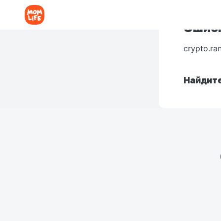
Ошибк
crypto.ra
Найдите