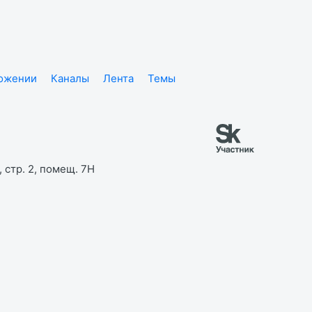
ложении
Каналы
Лента
Темы
 стр. 2, помещ. 7Н