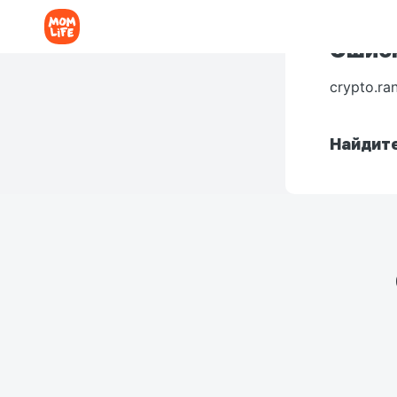
Ошибк
crypto.ra
Найдите