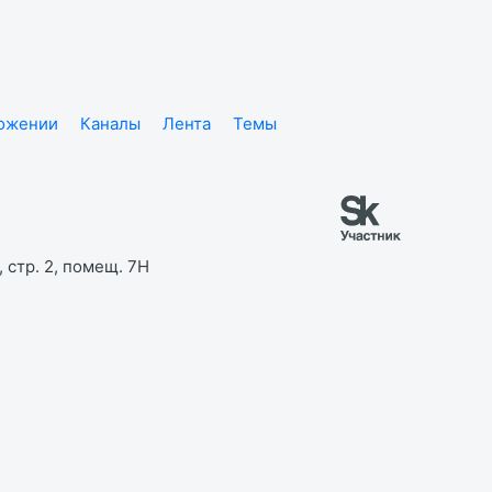
ложении
Каналы
Лента
Темы
 стр. 2, помещ. 7Н