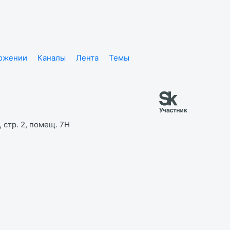
ложении
Каналы
Лента
Темы
 стр. 2, помещ. 7Н