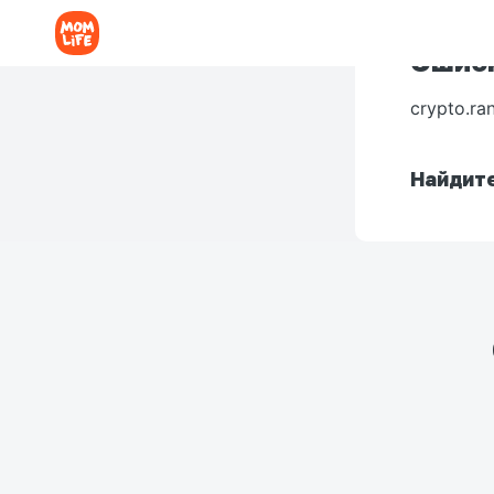
Ошибк
crypto.ra
Найдите